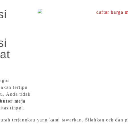
si
si
at
agus
 akan tertipu
tu, Anda tidak
ibutor meja
tas tinggi.
rah terjangkau yang kami tawarkan. Silahkan cek dan pi