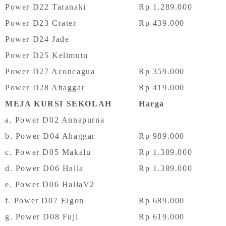
Power D22 Taranaki
Rp 1.289.000
Power D23 Crater
Rp 439.000
Power D24 Jade
Power D25 Kelimutu
Power D27 Aconcagua
Rp 359.000
Power D28 Ahaggar
Rp 419.000
MEJA KURSI SEKOLAH
Harga
a. Power D02 Annapurna
b. Power D04 Ahaggar
Rp 989.000
c. Power D05 Makalu
Rp 1.389.000
d. Power D06 Halla
Rp 1.389.000
e. Power D06 HallaV2
f. Power D07 Elgon
Rp 689.000
g. Power D08 Fuji
Rp 619.000