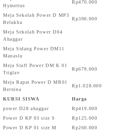
Rp470.000
Hymettus
Meja Sekolah Power D MP3
Rp390.000
Belukha
Meja Sekolah Power D04
Ahaggar
Meja Sidang Power DM11
Manaslu
Meja Staff Power DM K 01
Rp679.000
Triglav
Meja Rapat Power D MR01
Rp1.028.000
Bernina
KURSI SISWA
Harga
power D28 ahaggar
Rp419.000
Power D KP 03 size S
Rp125.000
Power D KP 01 size M
Rp260.000