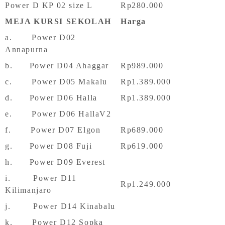
Power D KP 02 size L
Rp280.000
MEJA KURSI SEKOLAH
Harga
a. Power D02
Annapurna
b. Power D04 Ahaggar
Rp989.000
c. Power D05 Makalu
Rp1.389.000
d. Power D06 Halla
Rp1.389.000
e. Power D06 HallaV2
f. Power D07 Elgon
Rp689.000
g. Power D08 Fuji
Rp619.000
h. Power D09 Everest
i. Power D11
Rp1.249.000
Kilimanjaro
j. Power D14 Kinabalu
k. Power D12 Sopka