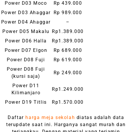
Power D03 Moco
Rp 439.000
Power D03 Ahaggar
Rp 989.000
Power D04 Ahaggar
–
Power D05 Makalu
Rp1.389.000
Power D06 Halla
Rp1.389.000
Power D07 Elgon
Rp 689.000
Power D08 Fuji
Rp 619.000
Power D08 Fuji
Rp 249.000
(kursi saja)
Power D11
Rp1.249.000
Kilimanjaro
Power D19 Titlis
Rp1.570.000
Daftar
harga meja sekolah
diatas adalah data
terupdate saat ini. Harganya sangat murah dan
terjangkau. Dengan material yang terjamin