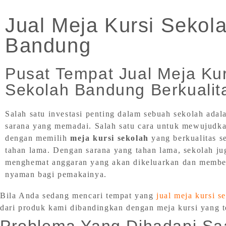
Jual Meja Kursi Sekol
Bandung
Pusat Tempat Jual Meja Kur
Sekolah Bandung Berkualit
Salah satu investasi penting dalam sebuah sekolah adal
sarana yang memadai. Salah satu cara untuk mewujudk
dengan memilih
meja kursi sekolah
yang berkualitas s
tahan lama. Dengan sarana yang tahan lama, sekolah ju
menghemat anggaran yang akan dikeluarkan dan membe
nyaman bagi pemakainya.
Bila Anda sedang mencari tempat yang
jual meja kursi s
dari produk kami dibandingkan dengan meja kursi yang t