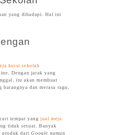
 Sekolah
an yang dihadapi. Hal ini
 dengan
eja kursi sekolah
ine. Dengan jarak yang
nggal, itu akan membuat
g barangnya dan merasa ragu.
ncari tempat yang
jual meja
ng tidak sesuai. Banyak
 produk dari
Google
namun