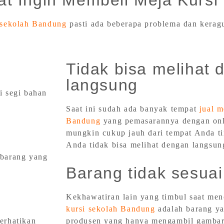
t Ingin Membeli Meja Kursi
i sekolah Bandung
pasti ada beberapa problema dan keragu
Tidak bisa melihat
langsung
i segi bahan
Saat ini sudah ada banyak tempat
jual m
Bandung
yang pemasarannya dengan onl
mungkin cukup jauh dari tempat Anda ti
Anda tidak bisa melihat dengan langsun
 barang yang
Barang tidak sesuai
Kekhawatiran lain yang timbul saat me
kursi sekolah Bandung
adalah barang ya
erhatikan
produsen yang hanya mengambil gambar