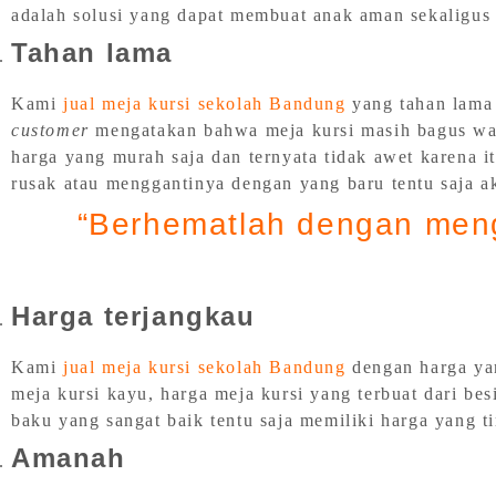
adalah solusi yang dapat membuat anak aman sekaligus 
Tahan lama
Kami
jual meja kursi sekolah Bandung
yang tahan lama
customer
mengatakan bahwa meja kursi masih bagus w
harga yang murah saja dan ternyata tidak awet karena
rusak atau menggantinya dengan yang baru tentu saja 
“Berhematlah dengan men
Harga terjangkau
Kami
jual meja kursi sekolah Bandung
dengan harga yan
meja kursi kayu, harga meja kursi yang terbuat dari be
baku yang sangat baik tentu saja memiliki harga yang t
Amanah