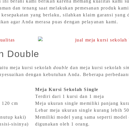
 ini berani kami berikan karena memang kualitas kami su
aman dan tenang saat melakukan pemesanan produk kami.
 kesepakatan yang berlaku, silahkan klaim garansi yang 
ikan agar Anda merasa puas dengan pelayanan kami.
n Double
itu meja kursi sekolah
double
dan meja kursi sekolah
si
nyesuaikan dengan kebutuhan Anda. Beberapa perbedaanny
Meja Kursi Sekolah Single
Terdiri dari 1 kursi dan 1 meja
– 120 cm
Meja ukuran single memiliki panjang kur
Lebar meja ukuran single kurang lebih 5
enutup kaki)
Memiliki model yang sama seperti model 
sisi-sisinya)
digunakan oleh 1 orang.