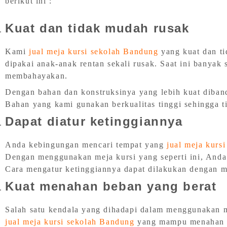
berikut ini :
Kuat dan tidak mudah rusak
Kami
jual meja kursi sekolah Bandung
yang kuat dan ti
dipakai anak-anak rentan sekali rusak. Saat ini banya
membahayakan.
Dengan bahan dan konstruksinya yang lebih kuat diband
Bahan yang kami gunakan berkualitas tinggi sehingga t
Dapat diatur ketinggiannya
Anda kebingungan mencari tempat yang
jual meja kurs
Dengan menggunakan meja kursi yang seperti ini, Anda
Cara mengatur ketinggiannya dapat dilakukan dengan mu
Kuat menahan beban yang berat
Salah satu kendala yang dihadapi dalam menggunakan me
jual meja kursi sekolah Bandung
yang mampu menahan be