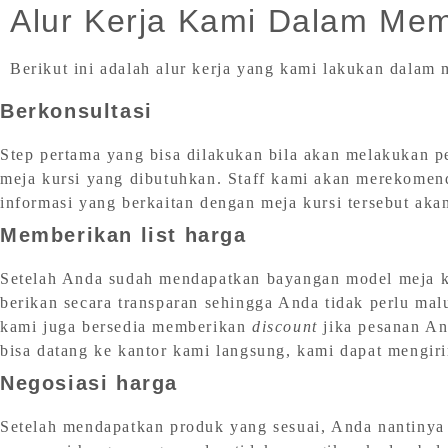
Alur Kerja Kami Dalam Me
Berikut ini adalah alur kerja yang kami lakukan dalam
Berkonsultasi
Step pertama yang bisa dilakukan bila akan melakukan p
meja kursi yang dibutuhkan. Staff kami akan merekomen
informasi yang berkaitan dengan meja kursi tersebut ak
Memberikan list harga
Setelah Anda sudah mendapatkan bayangan model meja k
berikan secara transparan sehingga Anda tidak perlu ma
kami juga bersedia memberikan
discount
jika pesanan An
bisa datang ke kantor kami langsung, kami dapat mengi
Negosiasi harga
Setelah mendapatkan produk yang sesuai, Anda nantinya