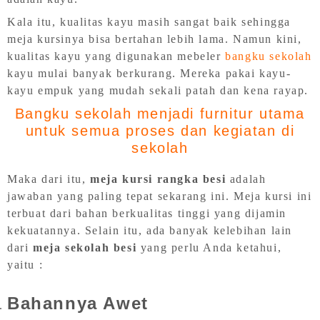
Kala itu, kualitas kayu masih sangat baik sehingga
meja kursinya bisa bertahan lebih lama. Namun kini,
kualitas kayu yang digunakan mebeler
bangku sekolah
kayu mulai banyak berkurang. Mereka pakai kayu-
kayu empuk yang mudah sekali patah dan kena rayap.
Bangku sekolah menjadi furnitur utama
untuk semua proses dan kegiatan di
sekolah
Maka dari itu,
meja kursi rangka besi
adalah
jawaban yang paling tepat sekarang ini. Meja kursi ini
terbuat dari bahan berkualitas tinggi yang dijamin
kekuatannya. Selain itu, ada banyak kelebihan lain
dari
meja sekolah besi
yang perlu Anda ketahui,
yaitu :
Bahannya Awet