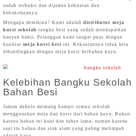
sudah terbukti dan dijamin kekuatan dan
kekokohannya.
Mengapa demikian? Kami adalah
distributor meja
kursi sekolah
rangka besi yang sudah mendapatkan
banyak bukti. Pelanggan kami sangat puas dengan
kualitas
meja kursi besi
ini. Kekuatannya tidak bisa
dibandingkan dengan meja kursi berbahan kayu.
Kelebihan Bangku Sekolah
Bahan Besi
Jaman dahulu memang hampir semua sekolah
menggunakan meja dan kursi dari bahan kayu. Bukan
karena bahan ini kuat dan tahan lama, namun karena
saat itu bahan dan stok alam yang paling melimpah
adalah kayu.