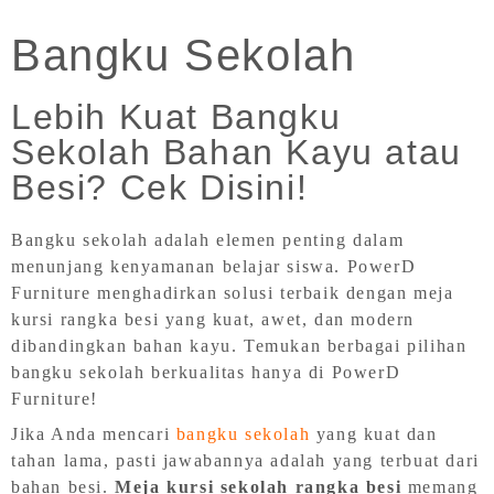
Bangku Sekolah
Lebih Kuat Bangku
Sekolah Bahan Kayu atau
Besi? Cek Disini!
Bangku sekolah adalah elemen penting dalam
menunjang kenyamanan belajar siswa. PowerD
Furniture menghadirkan solusi terbaik dengan meja
kursi rangka besi yang kuat, awet, dan modern
dibandingkan bahan kayu. Temukan berbagai pilihan
bangku sekolah berkualitas hanya di PowerD
Furniture!
Jika Anda mencari
bangku sekolah
yang kuat dan
tahan lama, pasti jawabannya adalah yang terbuat dari
bahan besi.
Meja kursi sekolah rangka besi
memang