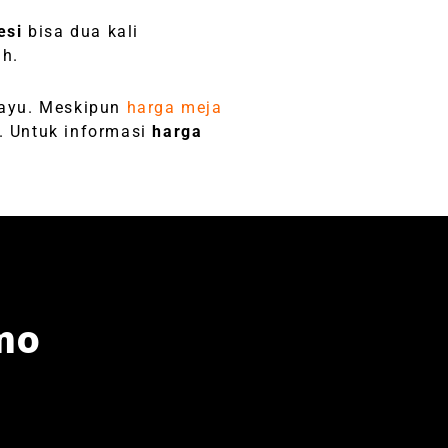
esi
bisa dua kali
ih.
kayu. Meskipun
harga meja
. Untuk informasi
harga
mo