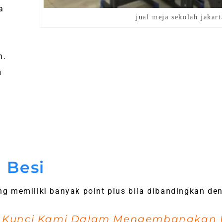
a
jual meja sekolah jakart
n.
h
n
 Besi
ng memiliki banyak point plus bila dibandingkan 
h Kunci Kami Dalam Mengembangkan