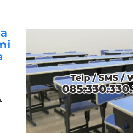
ja
mi
a
,