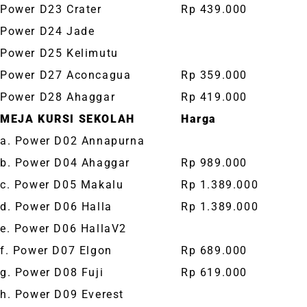
Power D23 Crater
Rp 439.000
Power D24 Jade
Power D25 Kelimutu
Power D27 Aconcagua
Rp 359.000
Power D28 Ahaggar
Rp 419.000
MEJA KURSI SEKOLAH
Harga
a. Power D02 Annapurna
b. Power D04 Ahaggar
Rp 989.000
c. Power D05 Makalu
Rp 1.389.000
d. Power D06 Halla
Rp 1.389.000
e. Power D06 HallaV2
f. Power D07 Elgon
Rp 689.000
g. Power D08 Fuji
Rp 619.000
h. Power D09 Everest