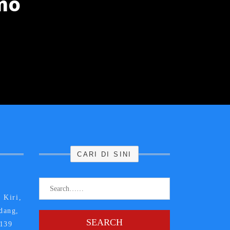
mo
CARI DI SINI
 Kiri,
dang,
SEARCH
5139