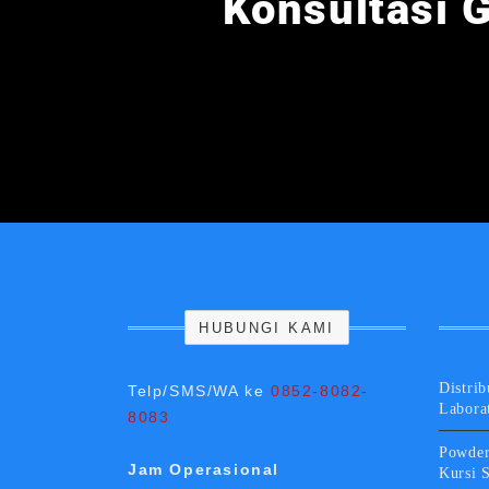
Konsultasi G
HUBUNGI KAMI
Distrib
Telp/SMS/WA ke
0852-8082-
Labora
8083
Powder
Jam Operasional
Kursi 