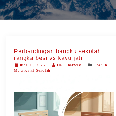
Perbandingan bangku sekolah
rangka besi vs kayu jati
June 11, 2026
Ila Dinarway
Post in
Meja Kursi Sekolah