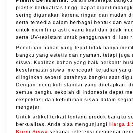
Plastik Berkualitas
: Dalam beberapa bangku
plastik berkualitas tinggi dapat dipertimbang
sering digunakan karena ringan dan mudah d
serta tersedia dalam berbagai bentuk dan wa
untuk memilih plastik yang kuat dan tidak m
serta UV-resistant untuk penggunaan di luar 
Pemilihan bahan yang tepat tidak hanya mem
bangku yang estetis dan nyaman, tetapi juga
siswa. Kualitas bahan yang baik berkontribus
keselamatan siswa, mencegah kejadian yang 
diinginkan seperti patahnya bangku saat dig
Dengan mengikuti standar yang ditetapkan, d
semua bangku sekolah di Indonesia dapat m
ekspektasi dan kebutuhan siswa dalam kegiat
mengajar.
Untuk artikel terkait tentang produk bangku 
berkualitas, Anda bisa mengunjungi
Harga 1 
Kursi Siswa
sebagai referensi mengenai pen