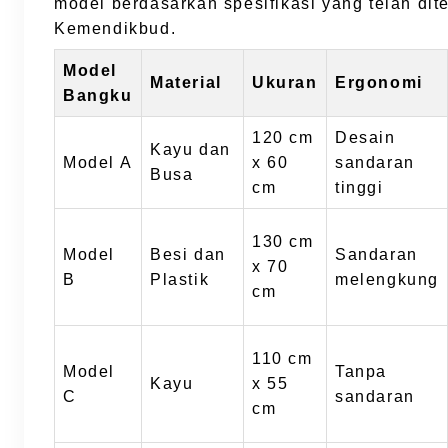
model berdasarkan spesifikasi yang telah dit
Kemendikbud.
Model
Material
Ukuran
Ergonomi
Bangku
120 cm
Desain
Kayu dan
Model A
x 60
sandaran
Busa
cm
tinggi
130 cm
Model
Besi dan
Sandaran
x 70
B
Plastik
melengkung
cm
110 cm
Model
Tanpa
Kayu
x 55
C
sandaran
cm