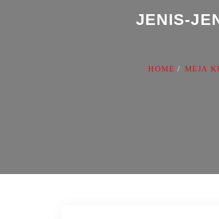
JENIS-J
HOME
MEJA K