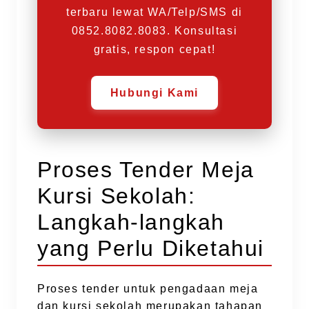
terbaru lewat WA/Telp/SMS di
0852.8082.8083. Konsultasi
gratis, respon cepat!
Hubungi Kami
Proses Tender Meja
Kursi Sekolah:
Langkah-langkah
yang Perlu Diketahui
Proses tender untuk pengadaan meja
dan kursi sekolah merupakan tahapan