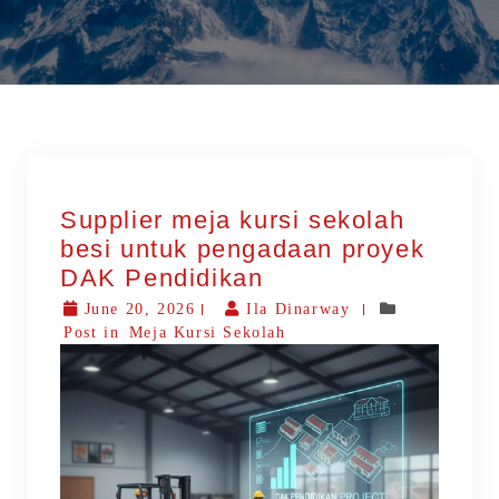
Supplier meja kursi sekolah
besi untuk pengadaan proyek
DAK Pendidikan
June 20, 2026
Ila Dinarway
Post in
Meja Kursi Sekolah