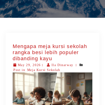
Mengapa meja kursi sekolah
rangka besi lebih populer
dibanding kayu
May 29, 2026
Ila Dinarway
Post in
Meja Kursi Sekolah