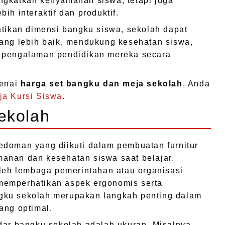
ngkatkan kenyamanan siswa, tetapi juga
ih interaktif dan produktif.
kan dimensi bangku siswa, sekolah dapat
yang lebih baik, mendukung kesehatan siswa,
n pengalaman pendidikan mereka secara
genai
harga set bangku dan meja sekolah
, Anda
ja Kursi Siswa
.
ekolah
edoman yang diikuti dalam pembuatan furnitur
anan dan kesehatan siswa saat belajar.
oleh lembaga pemerintahan atau organisasi
memperhatikan aspek ergonomis serta
gku sekolah merupakan langkah penting dalam
ang optimal.
dar bangku sekolah adalah ukuran. Misalnya,