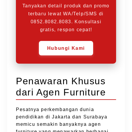
Tanyakan detail produk dan promo
terbaru lewat WA/Telp/SMS di
0852.8082.8083. Konsultasi
gratis, respon cepat!
Hubungi Kami
Penawaran Khusus
dari Agen Furniture
Pesatnya perkembangan dunia
pendidikan di Jakarta dan Surabaya
memicu semakin banyaknya agen
furniture yang menawarkan berbagai