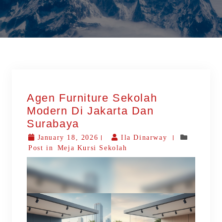
Agen Furniture Sekolah
Modern Di Jakarta Dan
Surabaya
January 18, 2026
Ila Dinarway
Post in
Meja Kursi Sekolah